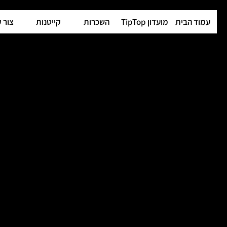
עמוד הבית
מועדון TipTop
השכרות
קייטנות
צור 