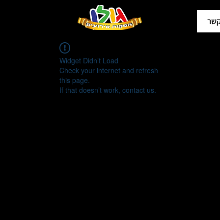
קשר
Widget Didn’t Load
Check your internet and refresh
this page.
If that doesn’t work, contact us.