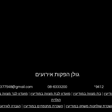
גולן הפקות אירועים
4377548@gmail.com
08-6333200
*9412
דיעין
|
י אנחנו
בת מצווה במודיעין
|
גולן הפקות אירועים
אירוע בת מצווה
מועדון לבת מצווה במודיעין
|
אירוע בר מצווה
ימי הולדת
מועדון לבר מצווה ב
פייסבוק עסקי
אינסטגרם עסקי
הולדת
קייטנה במודיעין
ערבי חברה
צור קשר
שכרת שולחנות משחק במודיעין
|
השכרת מתנפחים במודיעין
|
הגברה לאירועי