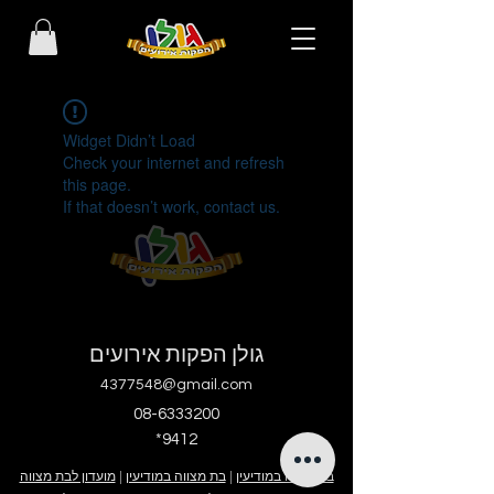
Widget Didn’t Load
Check your internet and refresh
this page.
If that doesn’t work, contact us.
גולן הפקות אירועים
4377548@gmail.com
08-6333200
*9412
בר מצווה במודיעין
|
בת מצווה במודיעין
|
מועדון לבת מצווה