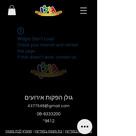
Widget Didn’t Load
Check your internet and refresh
this page.
If that doesn’t work, contact us.
גולן הפקות אירועים
4377548@gmail.com
08-6333200
*9412
בר מצווה במודיעין
|
בת מצווה במודיעין
|
מועדון לבת מצווה