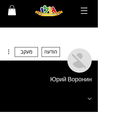
ions
הודעה
מעקב
Юрий Воронин