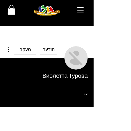
ions
הודעה
מעקב
Виолетта Турова