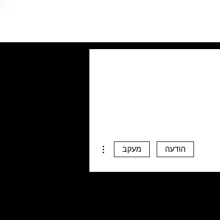
More actions
הודעה
מעקב