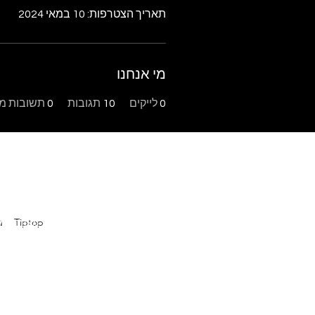
תאריך הצטרפות: 10 במאי 2024
מי אנחנו
0
לייקים
10
תגובות
0
תשובות מו
Tiptop
פ
בר מצווה במו
מ
במודיעין
|
ה