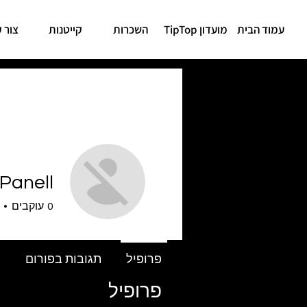
עמוד הבית
מועדון TipTop
השכרות
קייטנות
צור 
 Panell
0
עוקבים
פרופיל
תגובות בפורום
פ
פרופיל