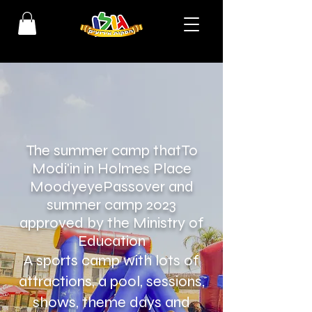
The summer camp that
To
Modi'in in Holmes Place
Moody
eye
Passover and
summer camp 2023
approved by the Ministry of
Education
A sports camp with lots of
attractions, a pool, sessions,
shows, theme days and