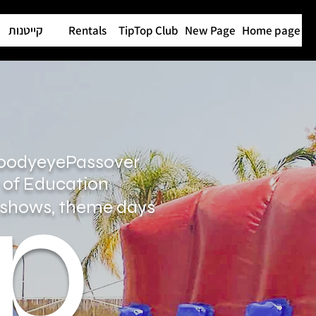
Home page
New Page
TipTop Club
Rentals
קייטנות
Moody
eye
Passover
p
 of Education
s, shows, theme days