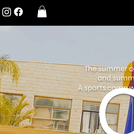
The summer c
and summe
A sports camp wi