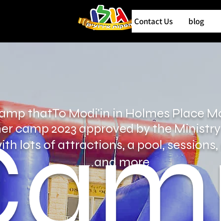
Contact Us
blog
amp that
To Modi'in in Holmes Place 
Cam
r camp 2023 approved by the Ministry
th lots of attractions, a pool, session
and more..