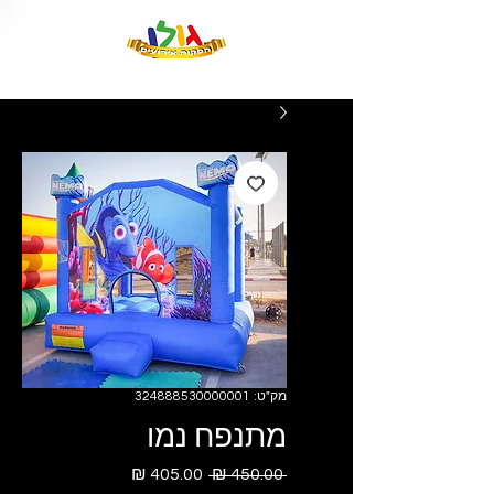
מק"ט: 324888530000001
מתנפח נמו
מחיר
מחיר
 ‏450.00 ‏₪ 
רגיל
מבצע