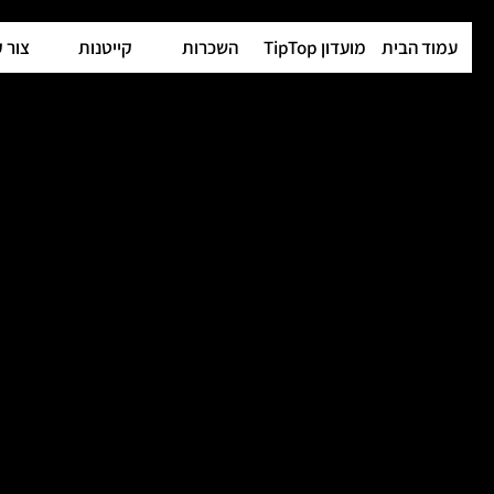
עמוד הבית
מועדון TipTop
השכרות
קייטנות
צור 