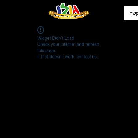
קשר
Widget Didn’t Load
Check your internet and refresh
this page.
If that doesn’t work, contact us.