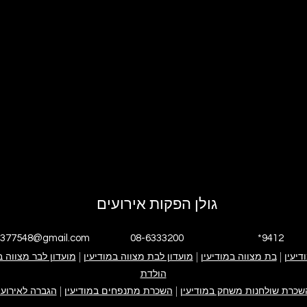
גולן הפקות אירועים
4377548@gmail.com
08-6333200
*9412
דיעין
|
י אנחנו
בת מצווה במודיעין
|
גולן הפקות אירועים
אירוע בת מצווה
מועדון לבת מצווה במודיעין
|
אירוע בר מצווה
ימי הולדת
מועדון לבר מצווה ב
פייסבוק עסקי
אינסטגרם עסקי
הולדת
קייטנה במודיעין
ערבי חברה
צור קשר
שכרת שולחנות משחק במודיעין
|
השכרת מתנפחים במודיעין
|
הגברה לאירועי