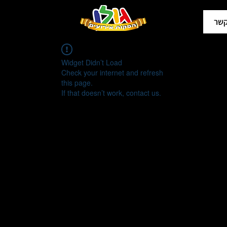
קשר
Widget Didn’t Load
Check your internet and refresh
this page.
If that doesn’t work, contact us.