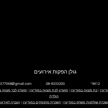
גולן הפקות אירועים
4377548@gmail.com
08-6333200
*9412
דיעין
|
י אנחנו
בת מצווה במודיעין
|
גולן הפקות אירועים
אירוע בת מצווה
מועדון לבת מצווה במודיעין
|
אירוע בר מצווה
ימי הולדת
מועדון לבר מצווה ב
פייסבוק עסקי
אינסטגרם עסקי
הולדת
קייטנה במודיעין
ערבי חברה
צור קשר
שכרת שולחנות משחק במודיעין
|
השכרת מתנפחים במודיעין
|
הגברה לאירועי