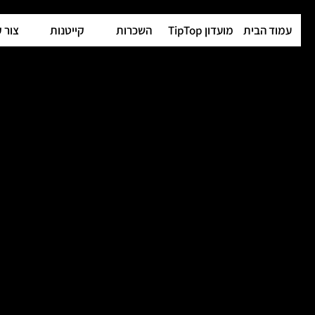
עמוד הבית
מועדון TipTop
השכרות
קייטנות
צור 