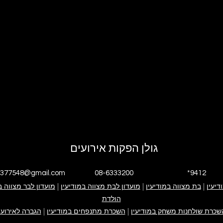
גולן הפקות אירועים
4377548@gmail.com
08-6333200
*9412
דיעין
|
י אנחנו
בת מצווה במודיעין
|
גולן הפקות אירועים
אירוע בת מצווה
מועדון לבת מצווה במודיעין
|
אירוע בר מצווה
ימי הולדת
מועדון לבר מצווה ב
פייסבוק עסקי
אינסטגרם עסקי
הולדת
קייטנה במודיעין
ערבי חברה
צור קשר
שכרת שולחנות משחק במודיעין
|
השכרת מתנפחים במודיעין
|
הגברה לאירועי