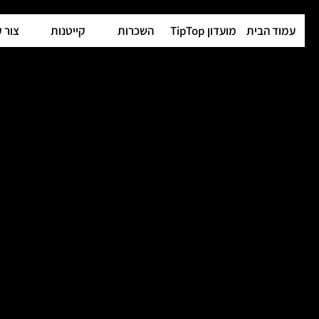
עמוד הבית
מועדון TipTop
השכרות
קייטנות
צור 