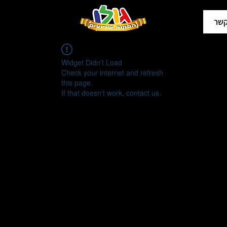
קשר
Widget Didn’t Load
Check your internet and refresh
this page.
If that doesn’t work, contact us.