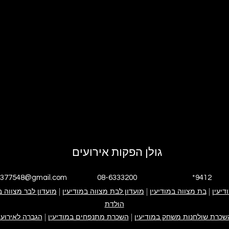
גולן הפקות אירועים
4377548@gmail.com
08-6333200
*9412
דיעין
|
י אנחנו
בת מצווה במודיעין
|
גולן הפקות אירועים
אירוע בת מצווה
מועדון לבת מצווה במודיעין
|
אירוע בר מצווה
ימי הולדת
מועדון לבר מצווה ב
פייסבוק עסקי
אינסטגרם עסקי
הולדת
קייטנה במודיעין
ערבי חברה
צור קשר
שכרת שולחנות משחק במודיעין
|
השכרת מתנפחים במודיעין
|
הגברה לאירועי