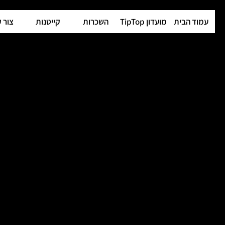
עמוד הבית
מועדון TipTop
השכרות
קייטנות
צור 