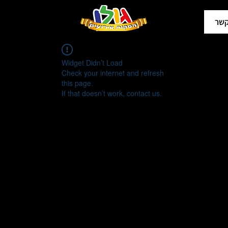
קשר
Widget Didn’t Load
Check your internet and refresh
this page.
If that doesn’t work, contact us.