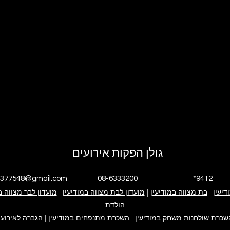
גולן הפקות אירועים
4377548@gmail.com
08-6333200
*9412
דיעין
|
י אנחנו
בת מצווה במודיעין
|
גולן הפקות אירועים
אירוע בת מצווה
מועדון לבת מצווה במודיעין
|
אירוע בר מצווה
ימי הולדת
מועדון לבר מצווה ב
פייסבוק עסקי
אינסטגרם עסקי
הולדת
קייטנה במודיעין
ערבי חברה
צור קשר
שכרת שולחנות משחק במודיעין
|
השכרת מתנפחים במודיעין
|
הגברה לאירועי