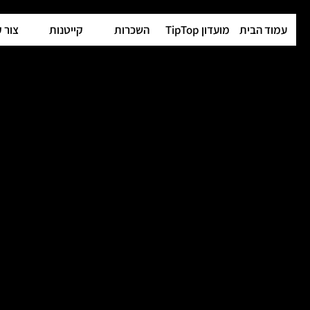
עמוד הבית
מועדון TipTop
השכרות
קייטנות
צור 