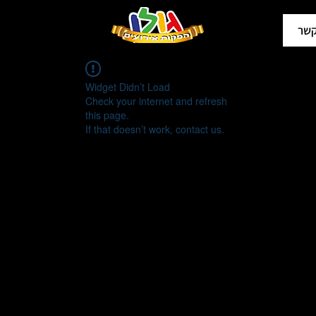
קשר
Widget Didn’t Load
Check your internet and refresh
this page.
If that doesn’t work, contact us.