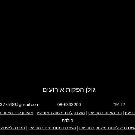
גולן הפקות אירועים
4377548@gmail.com
08-6333200
*9412
דיעין
|
י אנחנו
בת מצווה במודיעין
|
גולן הפקות אירועים
אירוע בת מצווה
מועדון לבת מצווה במודיעין
|
אירוע בר מצווה
ימי הולדת
מועדון לבר מצווה ב
פייסבוק עסקי
אינסטגרם עסקי
הולדת
קייטנה במודיעין
ערבי חברה
צור קשר
שכרת שולחנות משחק במודיעין
|
השכרת מתנפחים במודיעין
|
הגברה לאירועי