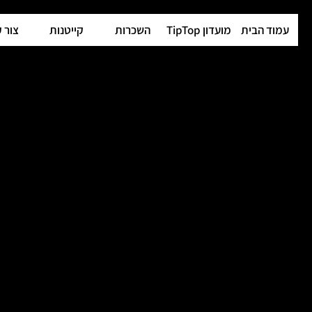
עמוד הבית
מועדון TipTop
השכרות
קייטנות
צור 