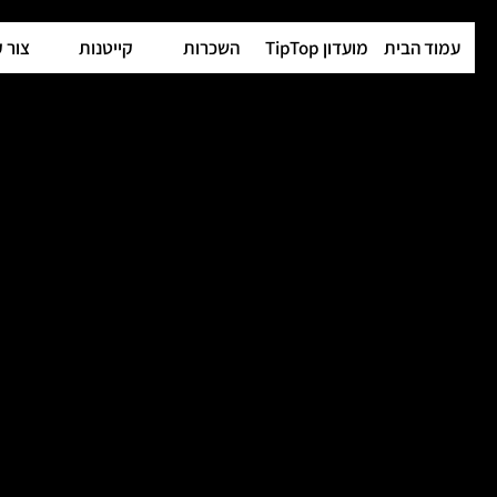
עמוד הבית
מועדון TipTop
השכרות
קייטנות
צור 