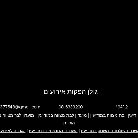
גולן הפקות אירועים
4377548@gmail.com
08-6333200
*9412
דיעין
|
י אנחנו
בת מצווה במודיעין
|
גולן הפקות אירועים
אירוע בת מצווה
מועדון לבת מצווה במודיעין
|
אירוע בר מצווה
ימי הולדת
מועדון לבר מצווה ב
פייסבוק עסקי
אינסטגרם עסקי
הולדת
קייטנה במודיעין
ערבי חברה
צור קשר
שכרת שולחנות משחק במודיעין
|
השכרת מתנפחים במודיעין
|
הגברה לאירועי