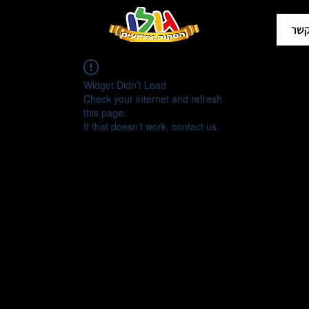
קשר
Widget Didn’t Load
Check your internet and refresh
this page.
If that doesn’t work, contact us.