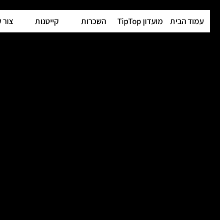
עמוד הבית
מועדון TipTop
השכרות
קייטנות
צור 