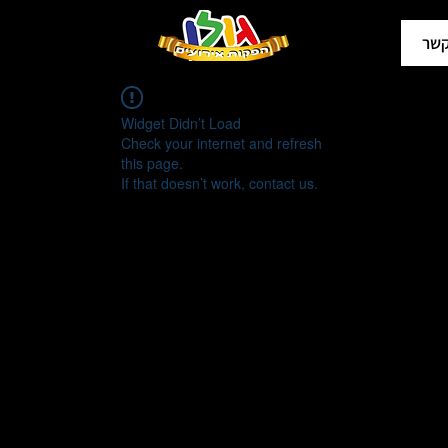
קשר
Widget Didn’t Load
Check your internet and refresh
this page.
If that doesn’t work, contact us.