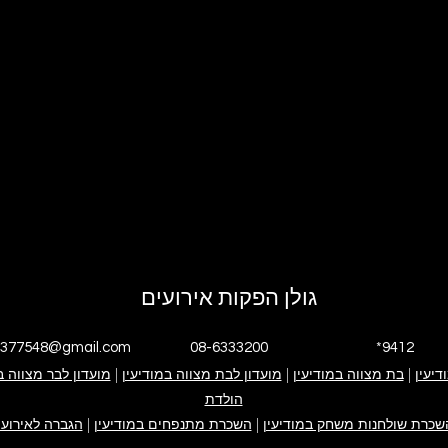
גולן הפקות אירועים
4377548@gmail.com
08-6333200
*9412
דיעין
|
י אנחנו
בת מצווה במודיעין
|
גולן הפקות אירועים
אירוע בת מצווה
מועדון לבת מצווה במודיעין
|
אירוע בר מצווה
ימי הולדת
מועדון לבר מצווה ב
פייסבוק עסקי
אינסטגרם עסקי
הולדת
קייטנה במודיעין
ערבי חברה
צור קשר
שכרת שולחנות משחק במודיעין
|
השכרת מתנפחים במודיעין
|
הגברה לאירועי