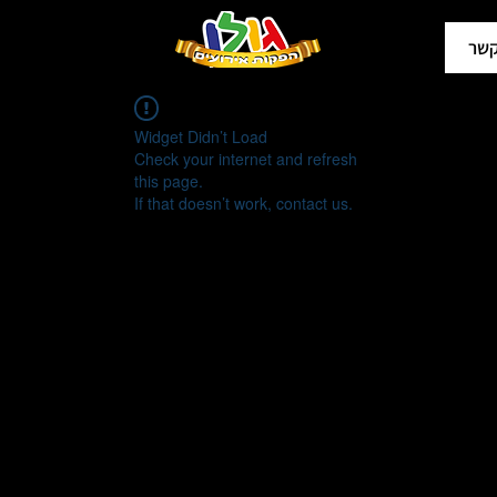
קשר
Widget Didn’t Load
Check your internet and refresh
this page.
If that doesn’t work, contact us.