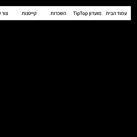
עמוד הבית
מועדון TipTop
השכרות
קייטנות
צור 