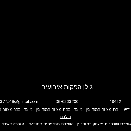
גולן הפקות אירועים
4377548@gmail.com
08-6333200
*9412
דיעין
|
י אנחנו
בת מצווה במודיעין
|
גולן הפקות אירועים
אירוע בת מצווה
מועדון לבת מצווה במודיעין
|
אירוע בר מצווה
ימי הולדת
מועדון לבר מצווה ב
פייסבוק עסקי
אינסטגרם עסקי
הולדת
קייטנה במודיעין
ערבי חברה
צור קשר
שכרת שולחנות משחק במודיעין
|
השכרת מתנפחים במודיעין
|
הגברה לאירועי