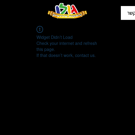
קשר
Widget Didn’t Load
Check your internet and refresh
this page.
If that doesn’t work, contact us.