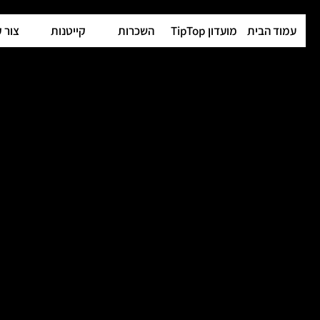
עמוד הבית
מועדון TipTop
השכרות
קייטנות
צור 