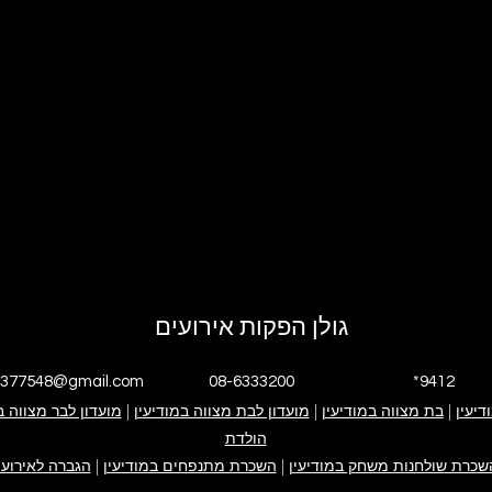
גולן הפקות אירועים
4377548@gmail.com
08-6333200
*9412
דיעין
|
י אנחנו
בת מצווה במודיעין
|
גולן הפקות אירועים
אירוע בת מצווה
מועדון לבת מצווה במודיעין
|
אירוע בר מצווה
ימי הולדת
מועדון לבר מצווה ב
פייסבוק עסקי
אינסטגרם עסקי
הולדת
קייטנה במודיעין
ערבי חברה
צור קשר
שכרת שולחנות משחק במודיעין
|
השכרת מתנפחים במודיעין
|
הגברה לאירועי