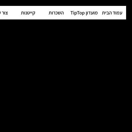
עמוד הבית
מועדון TipTop
השכרות
קייטנות
צור 