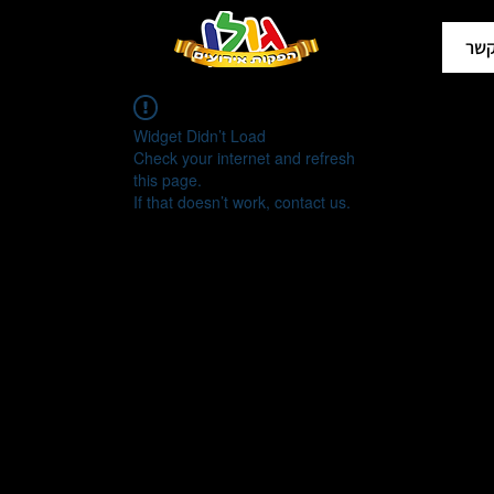
קשר
Widget Didn’t Load
Check your internet and refresh
this page.
If that doesn’t work, contact us.