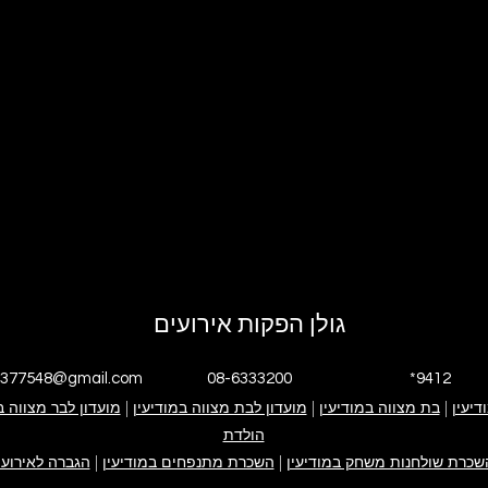
גולן הפקות אירועים
4377548@gmail.com
08-6333200
*9412
דיעין
|
י אנחנו
בת מצווה במודיעין
|
גולן הפקות אירועים
אירוע בת מצווה
מועדון לבת מצווה במודיעין
|
אירוע בר מצווה
ימי הולדת
מועדון לבר מצווה ב
פייסבוק עסקי
אינסטגרם עסקי
הולדת
קייטנה במודיעין
ערבי חברה
צור קשר
שכרת שולחנות משחק במודיעין
|
השכרת מתנפחים במודיעין
|
הגברה לאירועי