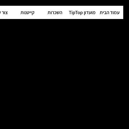
עמוד הבית
מועדון TipTop
השכרות
קייטנות
צור 