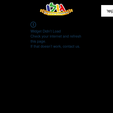
קשר
Widget Didn’t Load
Check your internet and refresh
this page.
If that doesn’t work, contact us.