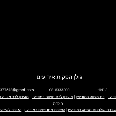
גולן הפקות אירועים
4377548@gmail.com
08-6333200
*9412
דיעין
|
י אנחנו
בת מצווה במודיעין
|
גולן הפקות אירועים
אירוע בת מצווה
מועדון לבת מצווה במודיעין
|
אירוע בר מצווה
ימי הולדת
מועדון לבר מצווה ב
פייסבוק עסקי
אינסטגרם עסקי
הולדת
קייטנה במודיעין
ערבי חברה
צור קשר
שכרת שולחנות משחק במודיעין
|
השכרת מתנפחים במודיעין
|
הגברה לאירועי