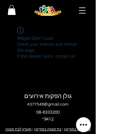
Widget Didn’t Load
Check your internet and refresh
this page.
If that doesn’t work, contact us.
גולן הפקות אירועים
4377548@gmail.com
08-6333200
*9412
בר מצווה במודיעין
|
בת מצווה במודיעין
|
מועדון לבת מצווה