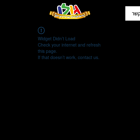
קשר
Widget Didn’t Load
Check your internet and refresh
this page.
If that doesn’t work, contact us.