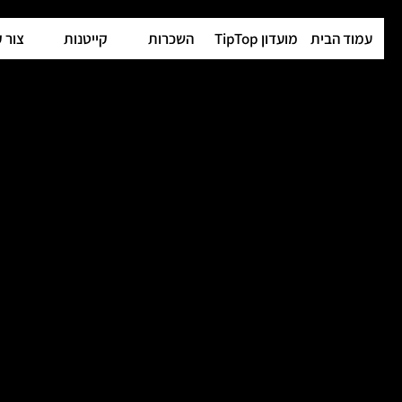
עמוד הבית
מועדון TipTop
השכרות
קייטנות
צור 