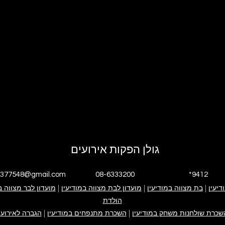
גולן הפקות אירועים
4377548@gmail.com
08-6333200
*9412
דיעין
|
י אנחנו
בת מצווה במודיעין
|
גולן הפקות אירועים
אירוע בת מצווה
מועדון לבת מצווה במודיעין
|
אירוע בר מצווה
ימי הולדת
מועדון לבר מצווה ב
פייסבוק עסקי
אינסטגרם עסקי
הולדת
קייטנה במודיעין
ערבי חברה
צור קשר
שכרת שולחנות משחק במודיעין
|
השכרת מתנפחים במודיעין
|
הגברה לאירועי