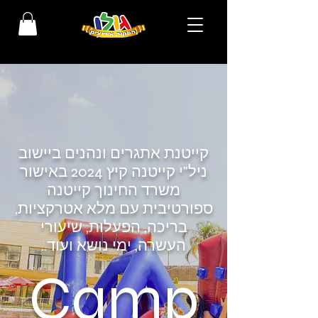
קייטנת אתגרים ונהנים
ביישוב
ניל"י
קייטנה קיץ 2024 באישור
משרד החינוך
קייטנה
ספורטיבית עם מלא אטרקציות,
בריכה, הפעלות, שיעורי
העשרה, ימי נושא ועוד..
Camp