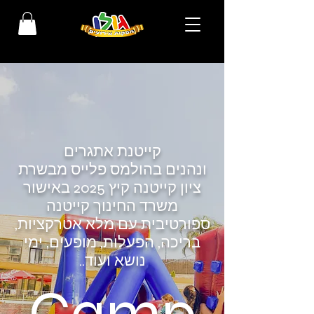
קייטנת אתגרים
ונהנים
בהולמס פלייס מבשרת
ציון
קייטנה קיץ 2025 באישור
משרד החינוך
קייטנה
ספורטיבית עם מלא אטרקציות,
בריכה, הפעלות, מופעים, ימי
נושא ועוד..
Camp