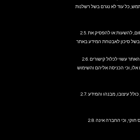
ש, כל עוד לא נגרם בשל רשלנות
2.5. שינויים, הפסקות והגבלות גישה – החברה שומרת לעצמה את הזכות, לפי שיקול דעתה הבלעדי, להגביל, לחסום, להשעות או להפסיק את
2.6. תכנים חיצוניים וקישורים – האתר עשוי לכלול קישורים (Hyperlinks) לאתרים חיצוניים, דפי רשת או שירותים מקוונים של צדדים שלישיים.
לו, וכי הכניסה אליהם והשימוש
2.7. עדכונים ושינויים בתכנים – החברה שומרת לעצמה את הזכות לעדכן, לשנות, למחוק או להוסיף תכנים באתר, כולל עיצובו, מבנהו והמידע
2.8. מובהר בזאת כי השימוש באתר על ידי קטינים מתחת לגיל 18 מחייב קבלת אישור מפורש מהורה או אפוטרופוס חוקי, וכי החברה אינה