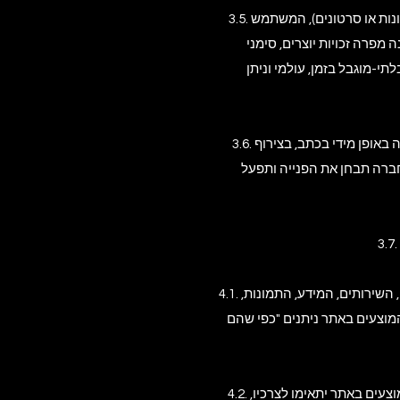
3.5. חומרים שמועלים על ידי משתמשים – במידה והאתר יאפשר למשתמשים להעלות חומרים (כגון טקסטים, תמונות או סרטונים), המשתמש
מפרה זכויות יוצרים, סימני
י-מוגבל בזמן, עולמי וניתן
3.6. הפרת זכויות – אם לדעתך פרסום כלשהו באתר מפר זכויות קניין רוחני שבבעלותך, עליך להודיע על כך לחברה באופן מידי בכתב, בצירוף
חברה תבחן את הפנייה ותפעל
4.1. השימוש באתר ובשירותים – השימוש באתר נעשה על אחריותו הבלעדית והמלאה של המשתמש. כל התכנים, השירותים, המידע, התמונות,
) וללא כל התחייבות או אחריות, מפורשת או משתמעת, מצד גולן כהן –
4.2. אי התחייבות להתאמה לצרכי המשתמש – החברה אינה מצהירה ואינה מתחייבת שהתכנים או השירותים המוצעים באתר יתאימו לצרכיו,