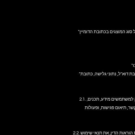
 סוג המוצגים בכתובת הדומיין
"מידע אישי" – כל מידע שניתן לזהות באמצעותו אדם, לרבות שם, כתובת, מספר טלפון, כתובת דוא"ל, נתוני גלישה, כתובת IP, מיקום גיאוגרפי,
2.1. האתר מופעל ומנוהל על ידי גולן כהן – גולן הפקות אירועים (להלן: "החברה" או "הנהלת האתר"), ומיועד לספק למשתמשים מידע, תכנים,
ר, תיאום פגישות, ופעולות
2.2. שימוש אישי ולגיטימי בלבד – השימוש באתר מותר אך ורק לצרכים אישיים, פרטיים, ולמטרות שאינן נוגדות את הוראות הדין, את תנאי שימוש