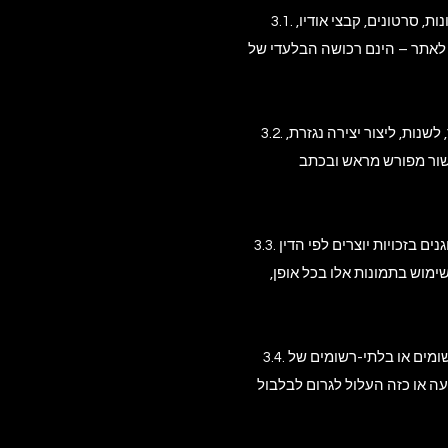
3.1. בעלות וזכויות – כל זכויות הקניין הרוחני באתר, לרבות אך לא רק: טקסטים, עיצוב גרפי, לוגו, סימני מסחר, תמונות, סרטונים, קבצי אודיו,
שור לאתר – הינם רכושה הבלעדי של
3.2. איסור שימוש ללא הרשאה – אין להעתיק, לשכפל, להפיץ, לפרסם, לשדר, להציג בפומבי, לבצע, לתרגם, לעבד, לשנות, ליצור יצירה נגזרת,
ישור מפורש מראש ובכתב
3.3. שימוש בתמונות ובחומרים ויזואליים – התמונות, הצילומים, הסרטונים, הגרפיקות והאיורים המוצגים באתר מוגנים בזכויות יוצרים לפי הדין
ימוש בתמונות אלו בכל אופן,
3.4. סימני מסחר – שם המותג "גולן הפקות אירועים", הלוגו וכל סימן אחר המזוהה עם החברה הם סימני מסחר רשומים או בלתי-רשומים של
 או כזה העלול לגרום לבלבול