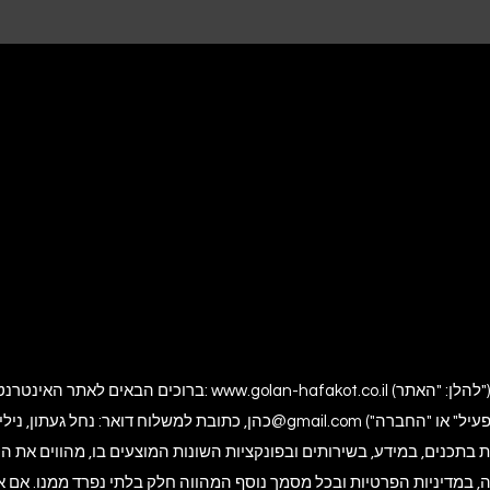
(להלן: "האתר"). האתר מופעל ומנוהל על-ידי גולן
www.golan-hafakot.co.il
ברוכים הבאים לאתר האינטרנט של גולן הפקות אירועים בכתובת:
4377548@gmail.com
כהן, כתובת למשלוח דואר: נחל געתון, נילי
 בתכנים, במידע, בשירותים ובפונקציות השונות המוצעים בו, מהווים את
, במדיניות הפרטיות ובכל מסמך נוסף המהווה חלק בלתי נפרד ממנו. אם אי