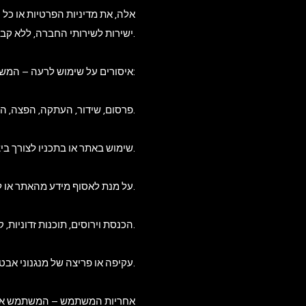
אלה, את מדיניות הפרטיות או כ
ישירות לשירותי החברה, ללא קבלת הסכמה מפורשת ובכתב מהחברה.
2.3. איסורים על שימוש לרעה – המשתמש מתחייב שלא לבצע את הפעולות הבאות:
פרסום, שידור, העתקה, הפצה, הצגה פומבית או מסירה לצד שלישי של תכנים מהאתר ללא אישור מראש ובכתב מהחברה.
שימוש באתר או בתכניו לצורך ביצוע עבירה על פי כל דין, לרבות דיני הגנת הפרטיות, זכויות יוצרים, סימני מסחר, דיני לשון הרע ודיני הגנת הצרכן.
שימוש באמצעים טכנולוגיים, לרבות רובוטים, סורקים, כלי איסוף וגריפה אוטומטיים (Scrapers), על מנת לאסוף מידע מהאתר או לשכפל תכנים.
הכנסת וירוסים, תוכנות זדוניות, קוד מזיק או כל רכיב אחר העלול לפגוע, לשבש או להגביל את פעילות האתר או שרתיו.
עקיפה או פריצה של מנגנוני אבטחה או ניסיון גישה לחלקים באתר המוגנים בסיסמה או שאינם פתוחים לציבור הרחב.