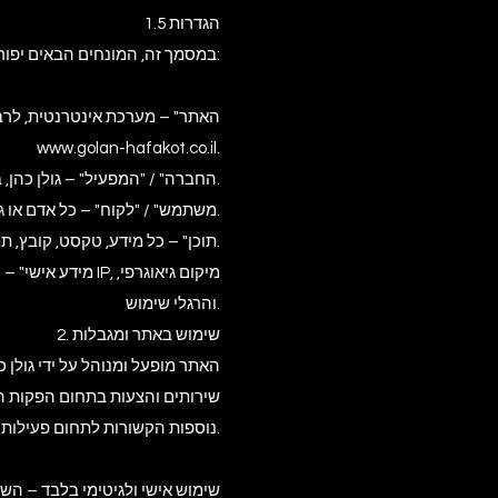
1.5 הגדרות
במסמך זה, המונחים הבאים יפורשו כך:
"האתר" – מערכת אינטרנטית, לרבו
www.golan-hafakot.co.il
.
"החברה" / "המפעיל" – גולן כהן, בעל העסק גולן הפקות אירועים, המפעיל והמנהל הבלעדי של האתר.
"משתמש" / "לקוח" – כל אדם או גוף אשר גולש, נכנס, משתמש או מתקשר עם האתר בכל דרך שהיא.
"תוכן" – כל מידע, טקסט, קובץ, תמונה, וידאו, אודיו, גרפיקה, תוכנה או כל פריט מידע אחר המוצג באתר או דרכו.
והרגלי שימוש.
2. שימוש באתר ומגבלות
שירותים והצעות בתחום הפקות האי
נוספות הקשורות לתחום פעילות החברה.