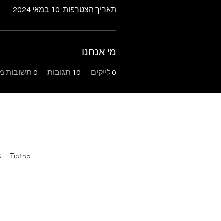
תאריך הצטרפות: 10 במאי 2024
מי אנחנו
0
לייקים
10
תגובות
0
תשובות מו
Tiptop
פ
בר מצווה במו
מ
במודיעין
|
ה