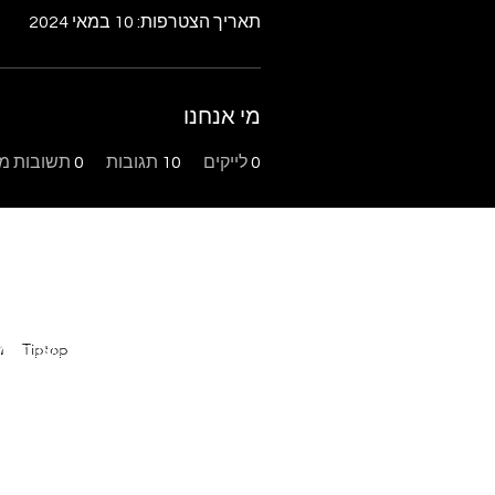
תאריך הצטרפות: 10 במאי 2024
מי אנחנו
0
לייקים
10
תגובות
0
תשובות מו
Tiptop
פ
בר מצווה במו
מ
במודיעין
|
ה