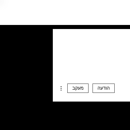
More actions
הודעה
מעקב