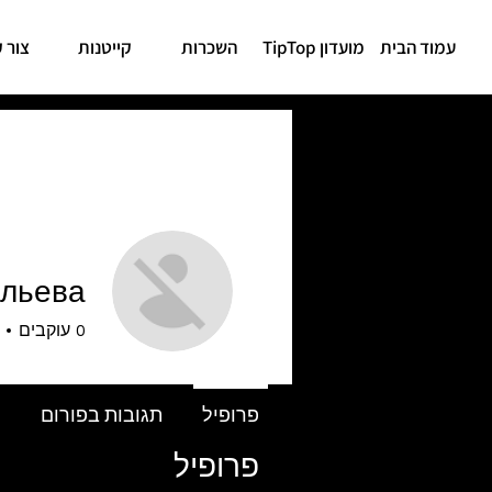
עמוד הבית
מועדון TipTop
השכרות
קייטנות
צור 
ельева
0
עוקבים
פרופיל
תגובות בפורום
פ
פרופיל