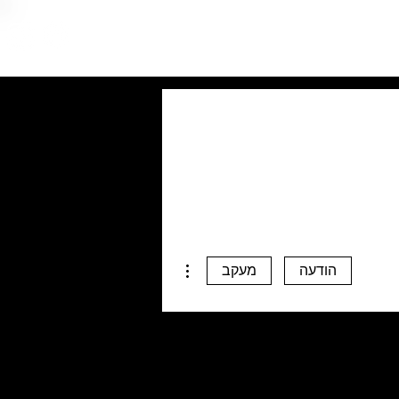
More actions
הודעה
מעקב