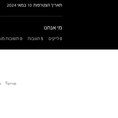
תאריך הצטרפות: 10 במאי 2024
מי אנחנו
0
לייקים
5
תגובות
0
תשובות מוב
Tiptop
פ
בר מצווה במו
מ
במודיעין
|
ה